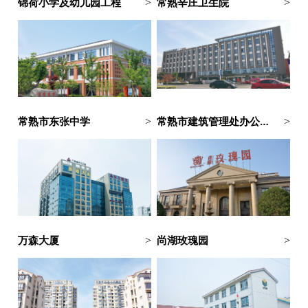
锦荷小学及幼儿园工程
常熟辛庄卫生院
>
>
常熟市东张中学
常熟市建筑管理处办公大楼
>
>
万森大厦
尚湖玫瑰园
>
>